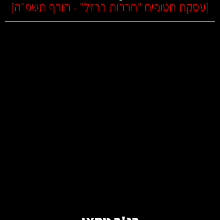
[
עסקת חטופים "חרבות ברזל" - חורף תשפ"ה
]
קרא עוד