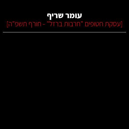
עומר שריף
[
עסקת חטופים "חרבות ברזל" - חורף תשפ"ה
]
קרא עוד