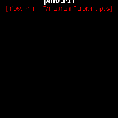
רג'ב טחאן
[
עסקת חטופים "חרבות ברזל" - חורף תשפ"ה
]
קרא עוד