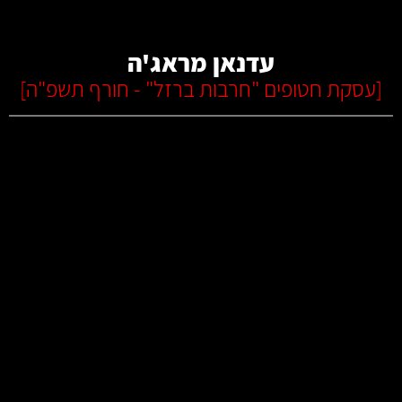
עדנאן מראג'ה
[
עסקת חטופים "חרבות ברזל" - חורף תשפ"ה
]