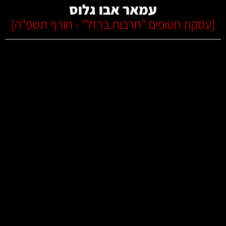
עמאר אבו גלוס
[
עסקת חטופים "חרבות ברזל" - חורף תשפ"ה
]
קרא עוד