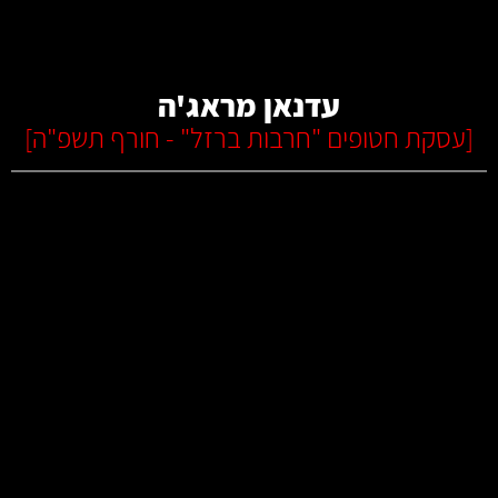
קרא עוד
עדנאן מראג'ה
[
עסקת חטופים "חרבות ברזל" - חורף תשפ"ה
]