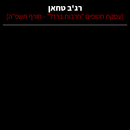
רג'ב טחאן
[
עסקת חטופים "חרבות ברזל" - חורף תשפ"ה
]
קרא עוד