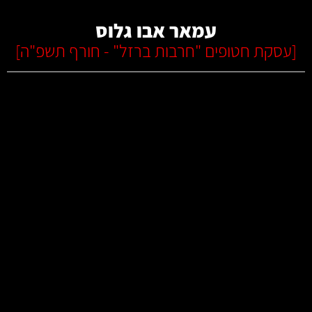
עמאר אבו גלוס
[
עסקת חטופים "חרבות ברזל" - חורף תשפ"ה
]
קרא עוד