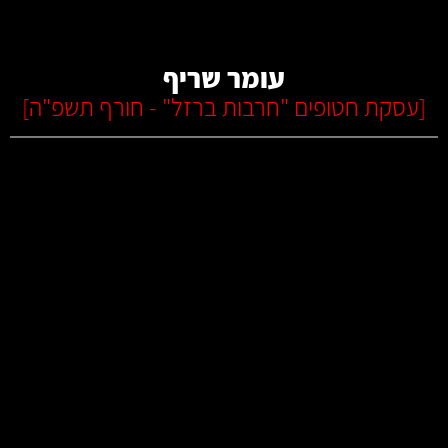
קרא עוד
עומר שריף
[
עסקת חטופים "חרבות ברזל" - חורף תשפ"ה
]