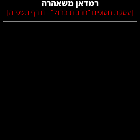
רמדאן משאהרה
[
עסקת חטופים "חרבות ברזל" - חורף תשפ"ה
]
קרא עוד