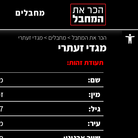
מחבלים
פתח סרגל נגישות
הכר את המחבל
>
מחבלים
>
מגדי זעתרי
מגדי זעתרי
תעודת זהות:
שם:
מ
מין:
ז
גיל:
7
עיר:
מ
שיוך ארגוני:
פ