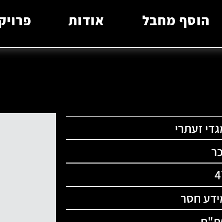
הוסף מחבל
אודות
פרויק
גדי זעתרי
כר
4
ידע חסר
ת"ח