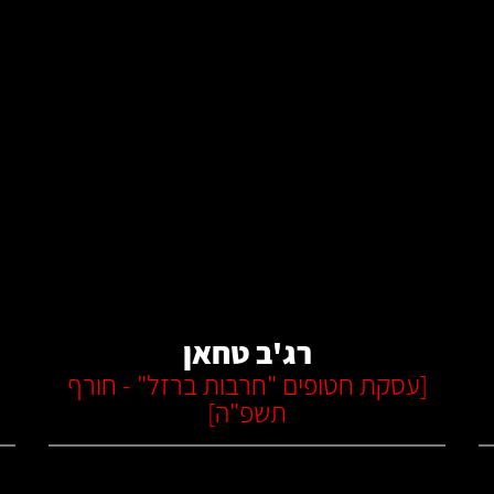
קרא עוד
רג'ב טחאן
[
עסקת חטופים "חרבות ברזל" - חורף
תשפ"ה
]