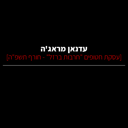
קרא עוד
עדנאן מראג'ה
[
עסקת חטופים "חרבות ברזל" - חורף תשפ"ה
]