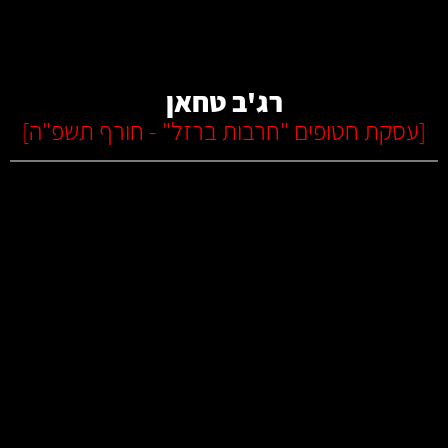
קרא עוד
רג'ב טחאן
[
עסקת חטופים "חרבות ברזל" - חורף תשפ"ה
]