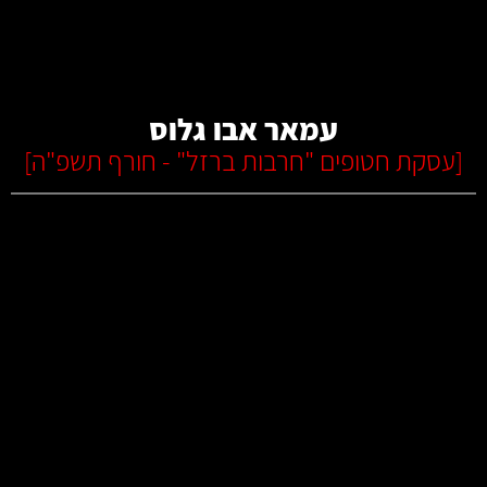
קרא עוד
עמאר אבו גלוס
[
עסקת חטופים "חרבות ברזל" - חורף תשפ"ה
]