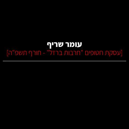
קרא עוד
עומר שריף
[
עסקת חטופים "חרבות ברזל" - חורף תשפ"ה
]