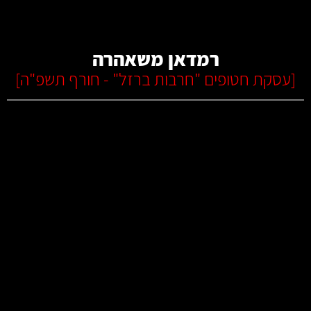
קרא עוד
רמדאן משאהרה
[
עסקת חטופים "חרבות ברזל" - חורף תשפ"ה
]