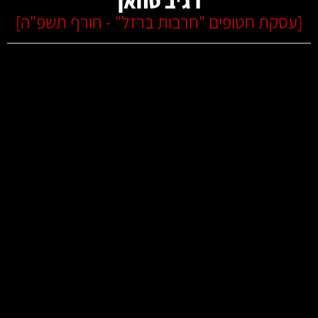
רג'ב טחאן
[
עסקת חטופים "חרבות ברזל" - חורף תשפ"ה
]
קרא עוד