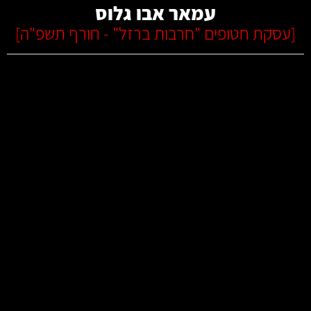
עמאר אבו גלוס
[
עסקת חטופים "חרבות ברזל" - חורף תשפ"ה
]
קרא עוד