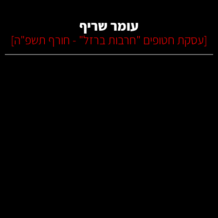
עומר שריף
[
עסקת חטופים "חרבות ברזל" - חורף תשפ"ה
]
קרא עוד