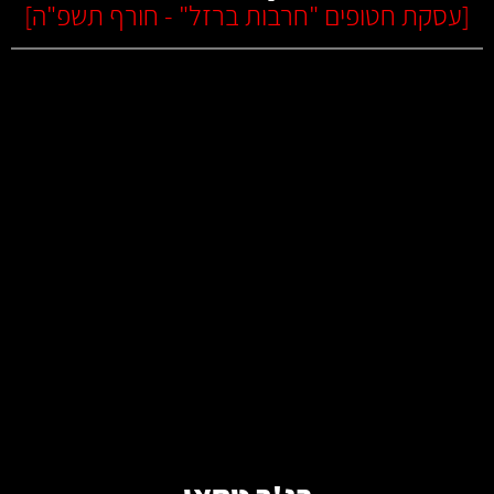
[
עסקת חטופים "חרבות ברזל" - חורף תשפ"ה
]
קרא עוד