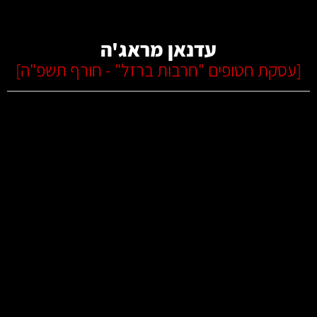
עדנאן מראג'ה
[
עסקת חטופים "חרבות ברזל" - חורף תשפ"ה
]