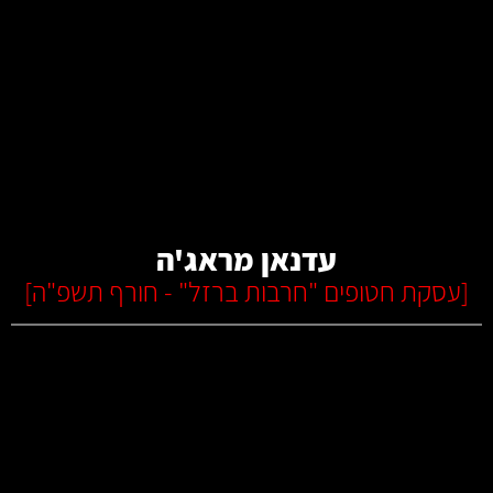
קרא עוד
עדנאן מראג'ה
[
עסקת חטופים "חרבות ברזל" - חורף תשפ"ה
]