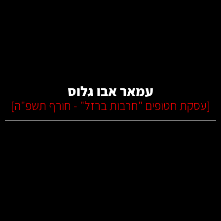
קרא עוד
עמאר אבו גלוס
[
עסקת חטופים "חרבות ברזל" - חורף תשפ"ה
]