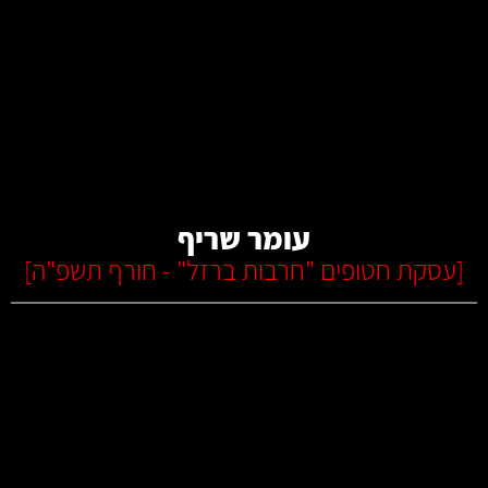
קרא עוד
עומר שריף
[
עסקת חטופים "חרבות ברזל" - חורף תשפ"ה
]