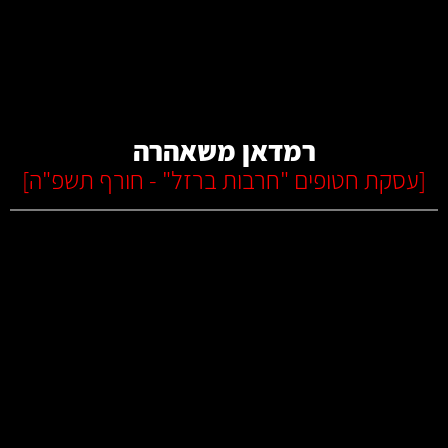
קרא עוד
רמדאן משאהרה
[
עסקת חטופים "חרבות ברזל" - חורף תשפ"ה
]