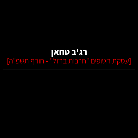
קרא עוד
רג'ב טחאן
[
עסקת חטופים "חרבות ברזל" - חורף תשפ"ה
]