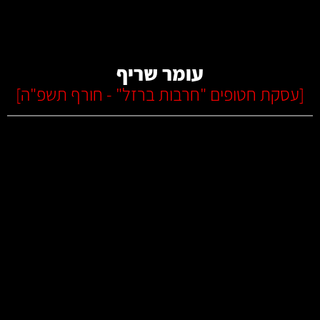
קרא עוד
עומר שריף
[
עסקת חטופים "חרבות ברזל" - חורף תשפ"ה
]