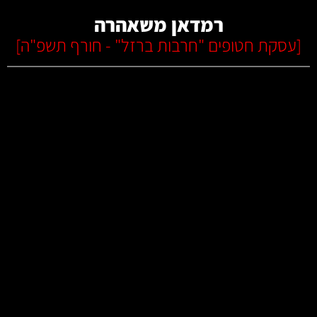
רמדאן משאהרה
[
עסקת חטופים "חרבות ברזל" - חורף תשפ"ה
]
קרא עוד