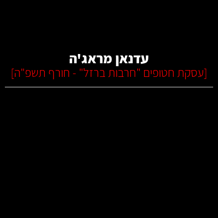
קרא עוד
עדנאן מראג'ה
[
עסקת חטופים "חרבות ברזל" - חורף תשפ"ה
]