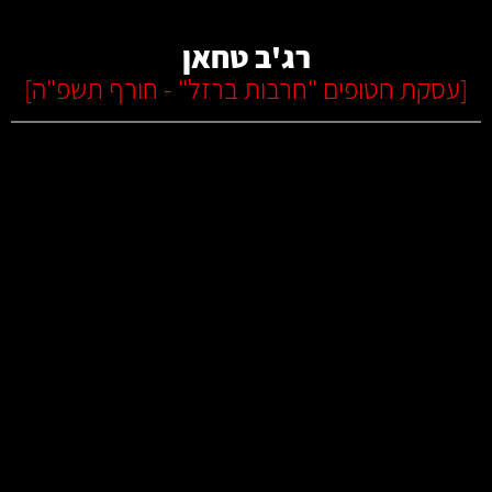
רג'ב טחאן
[
עסקת חטופים "חרבות ברזל" - חורף תשפ"ה
]
קרא עוד