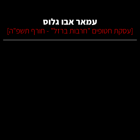
עמאר אבו גלוס
[
עסקת חטופים "חרבות ברזל" - חורף תשפ"ה
]