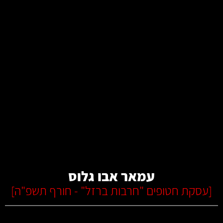
קרא עוד
עמאר אבו גלוס
[
עסקת חטופים "חרבות ברזל" - חורף תשפ"ה
]