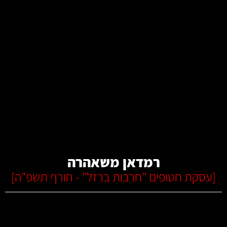
קרא עוד
רמדאן משאהרה
[
עסקת חטופים "חרבות ברזל" - חורף תשפ"ה
]