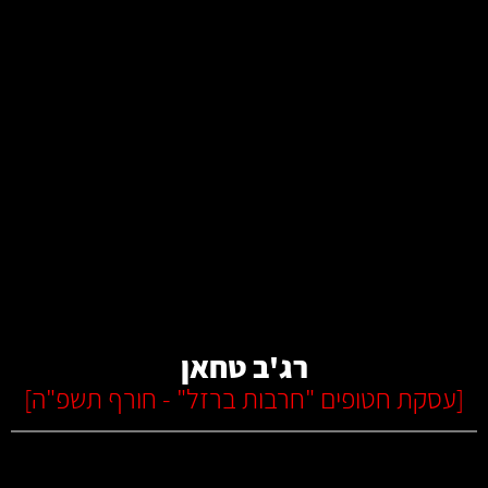
קרא עוד
רג'ב טחאן
[
עסקת חטופים "חרבות ברזל" - חורף תשפ"ה
]