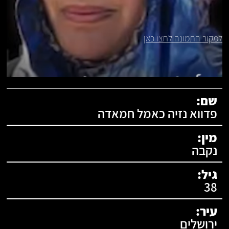
למקור התמונה לחצו כאן
תעודת זהות:
שם:
פדווא נזיה כאמל חמאדה
מין:
נקבה
גיל:
38
עיר:
ירושלים