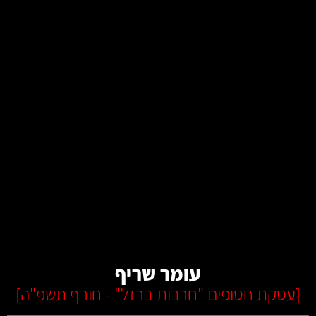
קרא עוד
עומר שריף
[
עסקת חטופים "חרבות ברזל" - חורף תשפ"ה
]