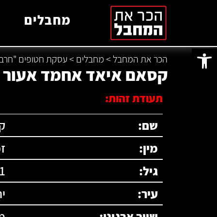
מחבלים
פתח סרגל נגישות
הכר את המחבל
>
מחבלים
>
עסקת חטופים "חרבו
קסאם איאד אחמד אעור
תעודת זהות:
שם:
ק
מין:
ז
גיל:
1
עיר:
יר
שיוך ארגוני:
מ