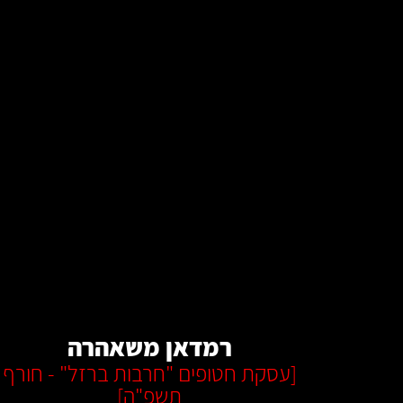
קרא עוד
רמדאן משאהרה
[
עסקת חטופים "חרבות ברזל" - חורף
תשפ"ה
]