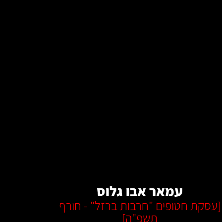
קרא עוד
עמאר אבו גלוס
[
עסקת חטופים "חרבות ברזל" - חורף
תשפ"ה
]