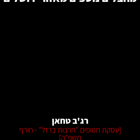
קרא עוד
רג'ב טחאן
[
עסקת חטופים "חרבות ברזל" - חורף
תשפ"ה
]